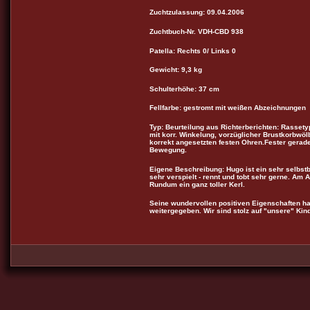
Zuchtzulassung: 09.04.2006
Zuchtbuch-Nr. VDH-CBD 938
Patella: Rechts 0/ Links 0
Gewicht: 9,3 kg
Schulterhöhe: 37 cm
Fellfarbe: gestromt mit weißen Abzeichnungen
Typ: Beurteilung aus Richterberichten: Rasse
mit korr. Winkelung, vorzüglicher Brustkorbwöl
korrekt angesetzten festen Ohren.Fester gerad
Bewegung.
Eigene Beschreibung: Hugo ist ein sehr selbstb
sehr verspielt - rennt und tobt sehr gerne. A
Rundum ein ganz toller Kerl.
Seine wundervollen positiven Eigenschaften ha
weitergegeben. Wir sind stolz auf "unsere" Kind