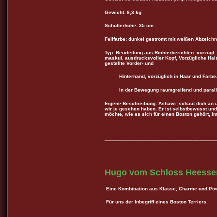
Gewicht: 8,3 kg
Schulterhöhe: 35 cm
Fellfarbe: dunkel gestromt mit weißen Abzeich
Typ: Beurteilung aus Richterberichten: vorzügl
maskul. ausdrucksvoller Kopf,
Vorzügliche Hal
gestellte Vorder- und
Hin
terhand
,
vorzüglich in Haar und Farbe
In der Bewegung raumgreifend und pa
Eigene Beschreibung: Ashawi schaut dich an un
wir je gesehen haben. Er ist selbstbewusst und
möchte, wie es sich für einen Boston gehört, i
_________________________________
Hugo vom Schloss Heess
Eine Kombination aus Klasse, Charme und Pow
Für uns der Inbegriff eines Boston Terriers.